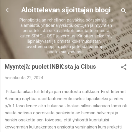
Siirry pääsisältöön
Aloittelevan sijoittajan blogi
Piensijoittajan rehellinen päiväkirja pörssin ylä- ja
alamäistä, yhtiöanalyysistä, ostojen ja myyntien
perusteluista sekä ajankohtaisista teemoista
kuten SPACit, OST ja verotus. Kirjoitan selkeästi,
läpinäkyvästi ja omista kokemuksistani –
tavoitteena oppia, jakaa ja tehdä parempia
päätöksiä yhdessä.
Myyntejä: puolet INBK:sta ja Cibus
heinäkuuta 22, 2024
Pitkästä aikaa tuli tehtyä pari muutosta salkkuun. First Internet
Bancorp näyttää osoittautuneen ikuiseksi lupaukseksi ja edes
p/b 1 taso lienee aika tiukassa. Joskus silloin aikanaan tämä oli
näistä netissä operoivista pankeista se hieman halvempi ja
hankin osaketta sen toivossa, että yhtiöstä kuoriutuisi
kevyemmän kulurakenteen ansiosta varsinainen kurssiraketti.