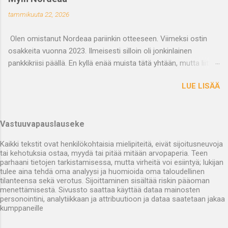
jossain vaiheessa ostetaan pois. Nyt kun lähes vuosi on
tammikuuta 22, 2026
kulunut niin tilanne on aika lailla muuttumaton. Nixun kasvu on
ollut hieman hitaampaa kuin esimerkiksi Inderes ennusti, mutta
Olen omistanut Nordeaa pariinkin otteeseen. Viimeksi ostin
toisaalta kannattavuus on ollut hieman parempi. Osakkeen
osakkeita vuonna 2023. Ilmeisesti silloin oli jonkinlainen
kurssi on aavistuksen noussut vuoden aikana ja eilen myin
pankkikriisi päällä. En kyllä enää muista tätä yhtään, mutta liittyi
osakkeeni hintaan 4,95 €. Miksi sitten päädyin tällaiseen
ilmeisesti korkotason muutoksiin. Nyttemmin korkotaso on
ratkaisuun? Eihän mahdollisuus yrityskauppaan ole mihinkään
LUE LISÄÄ
vakiintunut ainakin Euriborin osalta vähän päälle 2% tuntumaan.
hävinnyt? Ensinnäkään en usko, että mahdollisessa
Tämä lienee korkojen osalta aika lailla normaali tilanne.
yrityskauppatilanteessa Nixusta maksettaisiin mitään aivan
Nordean suhteen olen aiemmin arvioinut, että pankin normaali
tähtitieteellisiin summiin nousevaa pr...
Vastuuvapauslauseke
oman pääoman tuotto on noin 15%. Tähän suhteuttuna olen
ostanut osakkeita silloin, kun p/b on ollut selvästi alle 1,5 ja
Kaikki tekstit ovat henkilökohtaisia mielipiteitä, eivät sijoitusneuvoja
myynyt silloin kun luku on noussut selvästi tätä korkeammaksi.
tai kehotuksia ostaa, myydä tai pitää mitään arvopaperia. Teen
Joulukuun puolivälissä osake vaihtoi omistajaa noin 15,8 euron
parhaani tietojen tarkistamisessa, mutta virheitä voi esiintyä; lukijan
tulee aina tehdä oma analyysi ja huomioida oma taloudellinen
hintaan, jolloin p/b oli noin 1,7. Päädyn myymään puolet
tilanteensa sekä verotus. Sijoittaminen sisältää riskin pääoman
osakkeistani. Nyt jälkikäteen tarkasteltuna olisi kannattanut
menettämisestä. Sivussto saattaa käyttää dataa mainosten
odottaa vielä hetki, sillä tällä hetkellä p/b on 1,8. Tulen
personointini, analytiikkaan ja attribuutioon ja dataa saatetaan jakaa
kumppaneille
todennäköisesti luopumaan lopuistakin Nordean osakkeistani
tähän hintaan. En sinällään koe pankin olevan mitenkään huono