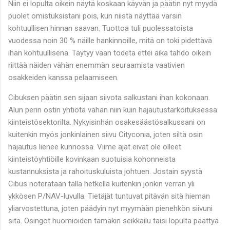
Niin ei lopulta oikein näytä koskaan käyvän ja päätin nyt myydä
puolet omistuksistani pois, kun niistä näyttää varsin
kohtuullisen hinnan saavan. Tuottoa tuli puolessatoista
vuodessa noin 30 % näille hankinnoille, mitä on toki pidettävä
ihan kohtuullisena. Täytyy vaan todeta ettei aika tahdo oikein
riittää näiden vähän enemmän seuraamista vaativien
osakkeiden kanssa pelaamiseen.
Cibuksen päätin sen sijaan siivota salkustani ihan kokonaan.
Alun perin ostin yhtiötä vähän niin kuin hajautustarkoituksessa
kiinteistösektorilta. Nykyisinhän osakesäästösalkussani on
kuitenkin myös jonkinlainen siivu Cityconia, joten siltä osin
hajautus lienee kunnossa. Viime ajat eivät ole olleet
kiinteistöyhtiöille kovinkaan suotuisia kohonneista
kustannuksista ja rahoituskuluista johtuen. Jostain syystä
Cibus noterataan tällä hetkellä kuitenkin jonkin verran yli
ykkösen P/NAV-luvulla. Tietäjät tuntuvat pitävän sitä hieman
yliarvostettuna, joten päädyin nyt myymään pienehkön siivuni
sitä. Osingot huomioiden tämäkin seikkailu taisi lopulta päättyä