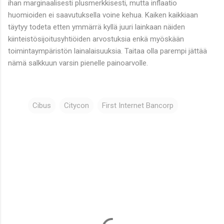
ihan marginaalisesti plusmerkkisesti, mutta inflaatio
huomioiden ei saavutuksella voine kehua. Kaiken kaikkiaan
täytyy todeta etten ymmärrä kyllä juuri lainkaan näiden
kiinteistösijoitusyhtiöiden arvostuksia enkä myöskään
toimintaympäristön lainalaisuuksia. Taitaa olla parempi jättää
nämä salkkuun varsin pienelle painoarvolle.
Cibus
Citycon
First Internet Bancorp
K
o
m
m
e
n
t