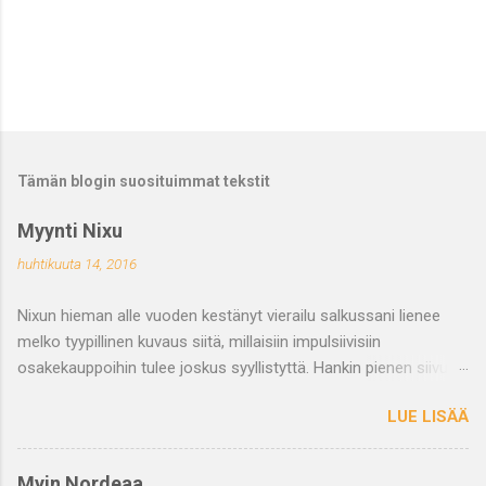
Tämän blogin suosituimmat tekstit
Myynti Nixu
huhtikuuta 14, 2016
Nixun hieman alle vuoden kestänyt vierailu salkussani lienee
melko tyypillinen kuvaus siitä, millaisiin impulsiivisiin
osakekauppoihin tulee joskus syyllistyttä. Hankin pienen siivun
Nixua salkkuuni 8.6.2015 osakekohtaiseen hintaan 4,62 €.
LUE LISÄÄ
Samana päivänä kirjoittelin blogiini merkinnän , jossa arvelin
ettei yhtiöllä ole mitään suurempaa vallihautaa liikentoiminta
ympärillä, mutta toimiala on kuuma ja mahdollista on, että yhtiö
Myin Nordeaa